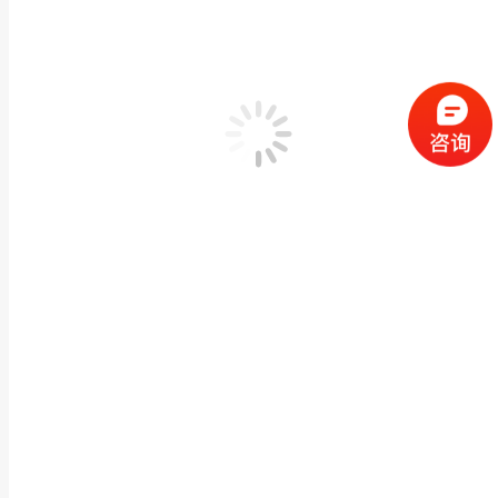
惠安石雕龙柱厂家批定做大理石寺庙广场园林文化柱
寺庙宗祠古建石雕
,
石雕石柱
,
龙柱/华表文化柱石雕
作者：
闽兴福
2026 年 
产品描述 惠安石雕龙柱厂家批定做大理石寺庙广场园林文化柱盘龙柱摆