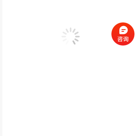
花岗岩芝麻白马奴雕塑 公园广场景观石雕马青石战
动物神兽石雕
作者：
闽兴福
2022 年 9 月 3 日
产品描述 花岗岩芝麻白马奴雕塑 公园广场景观石雕马青石战马马夫石