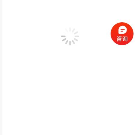
大理石雕坐观音雕刻寺庙供奉菩萨佛像摆件寺院祭祀
佛像神像石雕
,
石雕观音佛像
作者：
闽兴福
2022 年 8 月 5 日
产品描述 大理石雕坐观音雕刻寺庙供奉菩萨佛像摆件寺院祭祀观音雕像M