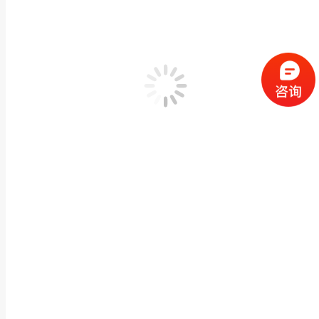
石雕麒麟吉祥物酒店祠堂门口纳福神兽龙爪青石麒麟
动物神兽石雕
,
石雕貔貅麒麟
作者：
闽兴福
2022 年 7 月 19 日
产品描述 石雕麒麟吉祥物酒店祠堂门口纳福神兽龙爪青石麒麟摆件M