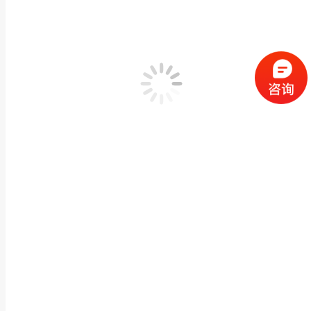
石雕大象一对汉白玉晚霞红家用中式雕刻别墅酒店庭院
动物神兽石雕
,
石雕大象
作者：
闽兴福
2022 年 5 月 13 日
产品描述 石雕大象一对汉白玉晚霞红家用中式雕刻别墅酒店庭院MX