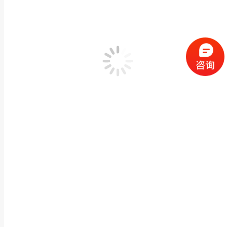
花岗岩贴金佛塔 寺庙宗祠建筑舍利塔 石雕户外古佛塔
石雕石塔佛塔
作者：
闽兴福
2022 年 1 月 20 日
产品描述 花岗岩贴金佛塔 寺庙宗祠建筑舍利塔 石雕户外古佛塔石灯雕