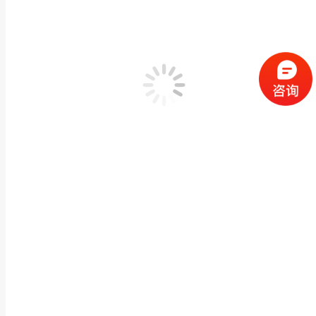
福建石雕工艺大理石大象动物雕刻寺庙银行公司门口
动物神兽石雕
,
石雕大象
作者：
闽兴福
2021 年 11 月 8 日
产品描述 福建石雕工艺大理石大象动物雕刻寺庙银行公司门口石象雕