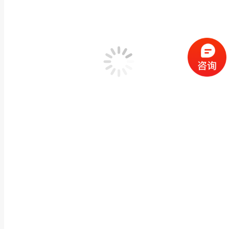
厂家定制大理石四大天王门神雕像 寺庙广场文官武
佛像神像石雕
,
罗汉,四大/关公,哼哈
作者：
闽兴福
2021 年 7 月 19 日
产品描述 闽兴福定做石雕四大天王 花岗岩四大金刚雕塑 寺庙雕刻园林