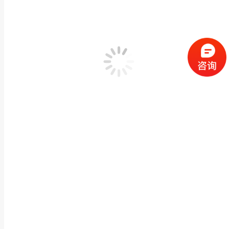
福建惠安石雕公司别墅门口石雕大象 酒店晚霞红石象
动物神兽石雕
,
石雕大象
作者：
闽兴福
2021 年 1 月 7 日
产品描述 闽兴福石业有限公司位于福建惠安，是一家集石雕生