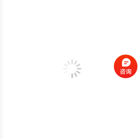
供应人物佛像石雕汉白玉观音菩萨坐佛滴水观音像大
佛像神像石雕
,
石雕观音佛像
作者：
闽兴福
2020 年 9 月 8 日
产品描述 闽兴福惠安供应人物佛像石雕汉白玉观音菩萨坐佛滴水观音