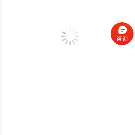
石雕罗汉厂家供应石雕人物 石雕十八罗汉 寺院观音
佛像神像石雕
,
罗汉,四大/关公,哼哈
作者：
闽兴福
2020 年 6 月 20 日
产品描述 闽兴福厂家石雕罗汉厂家供应石雕人物 石雕十八罗汉 寺院