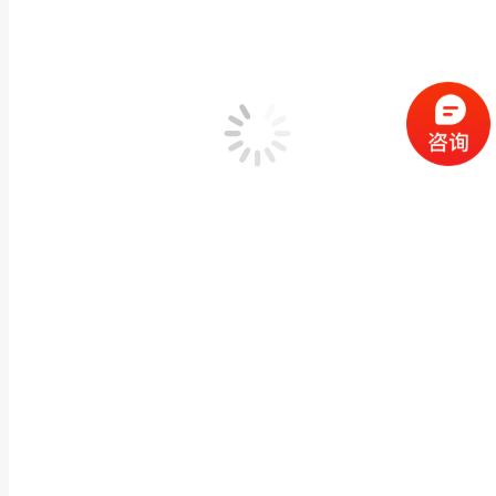
大型户外黄锈石欧式水钵装饰花岗岩喷泉石雕喷水池
石雕喷泉/水钵
作者：
闽兴福
2026 年 2 月 14 日
产品描述 闽兴福惠安石雕工艺大型户外黄锈石欧式水钵装饰花岗岩喷