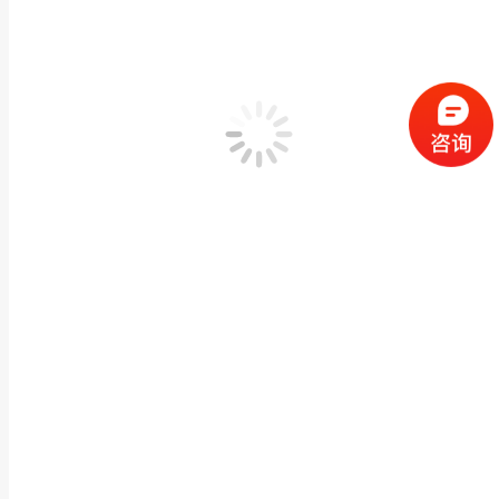
酒店景观户外石象一对汉白玉石雕大象公司吉祥如意
动物神兽石雕
,
石雕大象
作者：
闽兴福
2026 年 1 月 4 日
产品描述 酒店景观户外石象一对汉白玉石雕大象公司吉祥如意大象摆