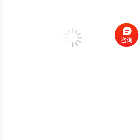
闽兴福 石雕佛像浮雕装饰壁画佛家人物群像五百罗汉
寺庙宗祠古建石雕
,
浮雕幕墙/外墙干挂
,
石雕浮雕/沉雕
作者：
闽兴福
2025
产品描述 闽兴福 石雕佛像浮雕装饰壁画佛家人物群像五百罗汉背景墙定