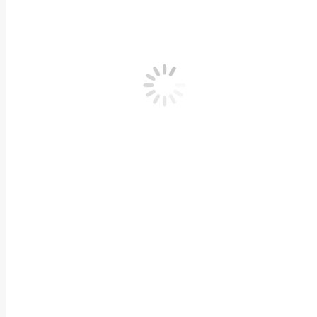
花岗岩石雕大象一对天然青石晚霞红酒店别墅自建房
动物神兽石雕
,
石雕大象
作者：
闽兴福
2025 年 7 月 12 日
产品描述 花岗岩石雕大象一对天然青石晚霞红酒店别墅自建房门口动