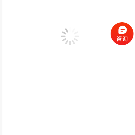
泉州石材厂家 闽兴福 按需定制 古建宗祠石雕浮雕
寺庙宗祠古建石雕
,
浮雕幕墙/外墙干挂
,
石雕浮雕/沉雕
作者：
闽兴福
2025
产品描述 泉州石材厂家 闽兴福 按需定制 古建宗祠石雕浮雕壁画影壁