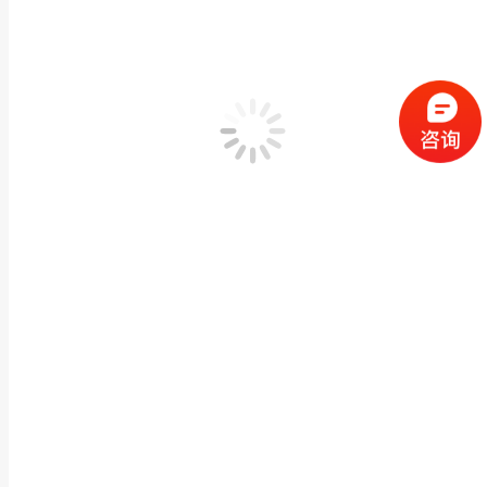
惠安石材厂家大理石观音佛像雕刻园林景观户外大型
佛像神像石雕
,
石雕观音佛像
作者：
闽兴福
2025 年 5 月 3 日
产品描述 惠安石材厂家大理石观音佛像雕刻园林景观户外大型石雕神