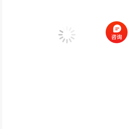
惠安石材厂家大理石观音佛像雕刻园林景观户外大型
佛像神像石雕
,
石雕观音佛像
作者：
闽兴福
2025 年 5 月 3 日
产品描述 惠安石材厂家大理石观音佛像雕刻园林景观户外大型石雕神