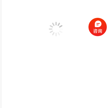
批发石雕孔子雕像校园文化广场大理石孔夫子人物雕
现代人物雕像
,
石雕小品
作者：
闽兴福
2025 年 1 月 15 日
产品描述 批发石雕孔子雕像校园文化广场大理石孔夫子人物雕塑摆件