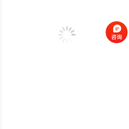
惠安石材送子观音石雕寺庙花岗岩滴水观音佛像雕塑
佛像神像石雕
,
石雕观音佛像
作者：
闽兴福
2024 年 10 月 10 日
产品描述 惠安石材送子观音石雕寺庙花岗岩滴水观音佛像雕塑菩萨站像