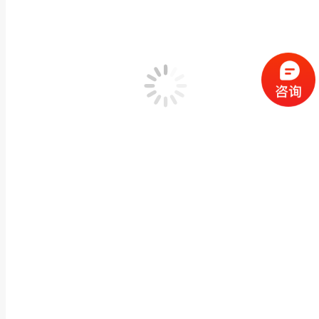
闽兴福石雕厂家 大理石牌坊石牌楼 花岗岩雀楼村口
牌楼凉亭栏杆
,
石雕碑坊碑楼
作者：
闽兴福
2026 年 6 月 6 日
产品描述 闽兴福石雕厂家 大理石牌坊石牌楼 花岗岩雀楼村口石门楼供