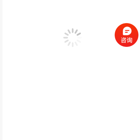
寺庙花岗岩石雕香炉加盖化钱炉寺院大殿室外带盖香炉
寺庙宗祠古建石雕
,
石雕香炉,供桌
作者：
闽兴福
2024 年 7 月 29 日
产品描述 寺庙花岗岩石雕香炉加盖化钱炉寺院大殿室外带盖香炉摆件M