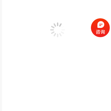
惠安石雕厂家二龙戏珠雕塑花岗岩浮雕镂空九龙圆球
寺庙宗祠古建石雕
,
石雕浮雕/沉雕
作者：
闽兴福
2024 年 7 月 17 日
产品描述 惠安石雕厂家二龙戏珠雕塑花岗岩浮雕镂空九龙圆球寺庙园