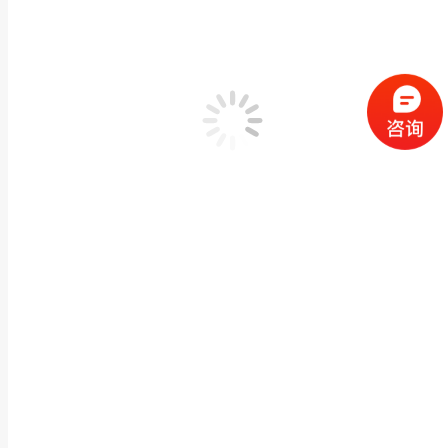
泉州石雕献钱狮戏狮舞狮摆放青石南方狮寺庙祠堂石
动物神兽石雕
,
石雕狮子
作者：
闽兴福
2024 年 6 月 25 日
产品描述 泉州石雕献钱狮戏狮舞狮摆放青石南方狮寺庙祠堂石狮子雕