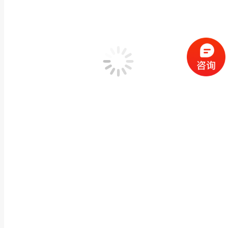
寺庙长方形石鼎祠堂做旧石材香炉墓地烧香炉鼎厂家
寺庙宗祠古建石雕
,
石雕香炉,供桌
作者：
闽兴福
2024 年 3 月 30 日
产品描述 寺庙长方形石鼎祠堂做旧石材香炉墓地烧香炉鼎厂家石鼎雕塑