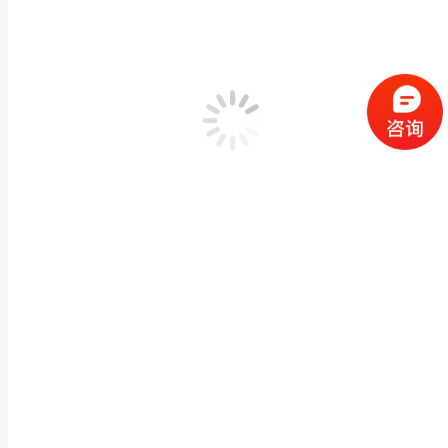
泉州石材厂家石头动物雕塑花岗岩石象酒店别墅门口
动物神兽石雕
,
石雕大象
作者：
闽兴福
2024 年 2 月 29 日
产品描述 泉州石材厂家石头动物雕塑花岗岩石象酒店别墅门口摆件批