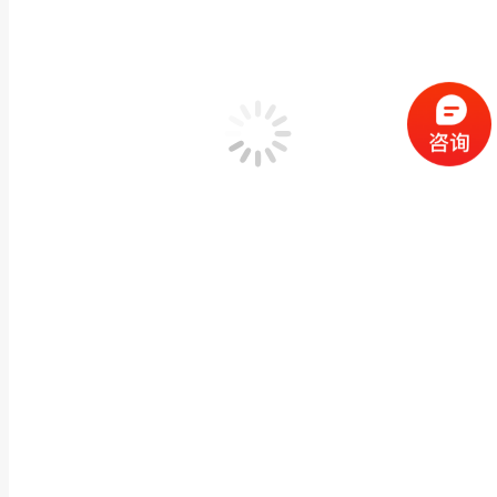
花岗岩石材栏杆河道护栏石栏杆桥梁仿古石桥石桥旗
牌楼凉亭栏杆
,
石雕栏杆栏板
作者：
闽兴福
2024 年 1 月 16 日
产品描述 花岗岩石材栏杆河道护栏石栏杆桥梁仿古石桥石桥旗台栏杆厂