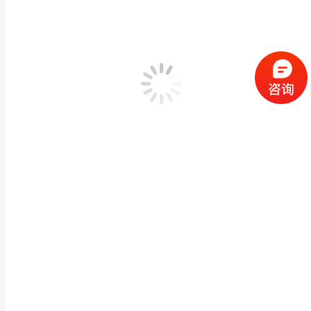
厂家长廊石亭子供应 寺庙双层六角石雕凉亭 园林景
牌楼凉亭栏杆
,
石雕凉亭
作者：
闽兴福
2026 年 5 月 11 日
产品描述 厂家长廊石亭子供应 寺庙双层六角石雕凉亭 园林景观石亭摆