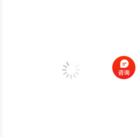
大理石象雕塑厂家石雕大象一对汉白玉大象公司酒店
动物神兽石雕
,
石雕大象
作者：
闽兴福
2023 年 9 月 12 日
产品描述 大理石象雕塑厂家石雕大象一对汉白玉大象公司酒店住宅门