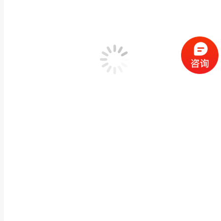
福建厂家大理石传统人物雕像公园广场大型校园文化
人物石雕像
,
传统人物雕像
,
现代人物雕像
作者：
闽兴福
2023 年 7 月 20 日
产品描述 福建厂家大理石传统人物雕像公园广场大型校园文化汉白玉雕