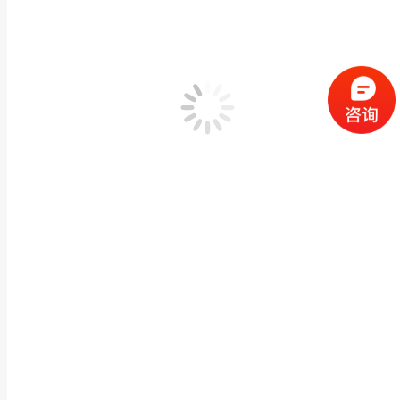
厂家石材浮雕壁画花岗石山水画雕刻宗祠庭院别墅外
寺庙宗祠古建石雕
,
石雕浮雕/沉雕
作者：
闽兴福
2023 年 3 月 29 日
产品描述 厂家石材浮雕壁画花岗石山水画雕刻宗祠庭院别墅外墙花鸟石