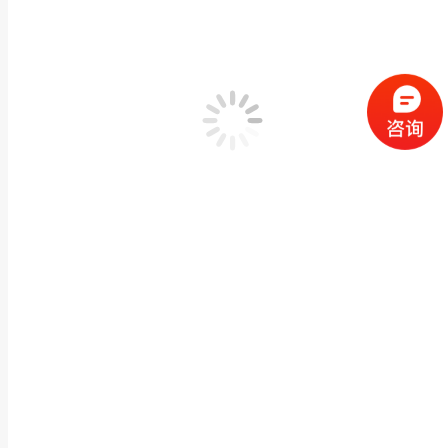
各种造型石牌楼牌坊 村庄寺庙公园景观花岗岩大理石
牌楼凉亭栏杆
,
石雕碑坊碑楼
作者：
闽兴福
2023 年 2 月 6 日
产品描述 各种造型石牌楼牌坊 村庄寺庙公园景观花岗岩大理石牌坊门