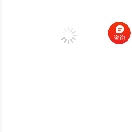
惠安石雕厂家 供应石材佛像弥勒佛花岗岩大肚弥勒佛
佛像神像石雕
,
石雕观音佛像
作者：
闽兴福
2025 年 11 月 20 日
产品描述 惠安石雕厂家 供应石材佛像弥勒佛花岗岩大肚弥勒佛石像雕