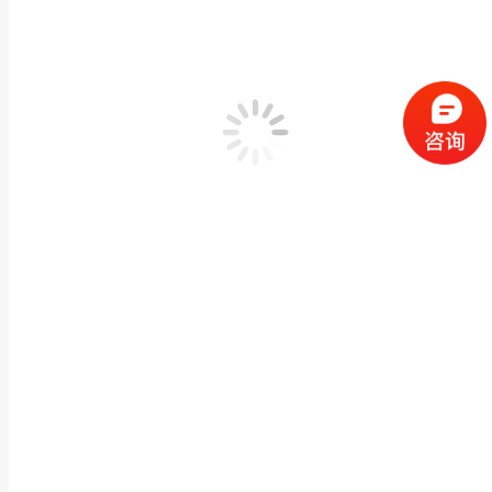
惠安石雕护法神像花岗岩四大金刚菩萨佛像寺庙大型
佛像神像石雕
,
石雕观音佛像
,
罗汉,四大/关公,哼哈
作者：
闽兴福
2024 年 1
产品描述 惠安石雕护法神像花岗岩四大金刚菩萨佛像寺庙大型站像摆件