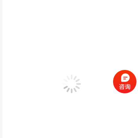
石雕鱼缸花盆庭院浮雕荷花花钵景观花岗岩鱼池圆形
石雕喷泉/水钵
,
花钵
作者：
闽兴福
2026 年 7 月 12 日
产品描述 石雕鱼缸花盆庭院浮雕荷花花钵景观花岗岩鱼池圆形水缸摆