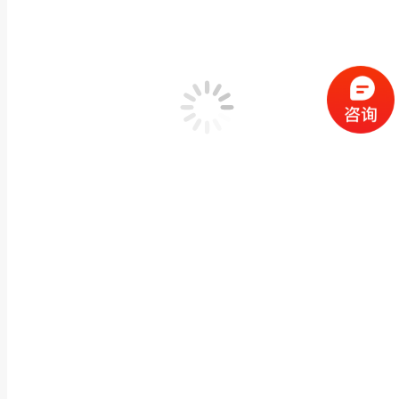
河道青石栏杆公园景区石护栏石雕栏杆水库道路青石
牌楼凉亭栏杆
,
石雕栏杆栏板
作者：
闽兴福
2025 年 2 月 8 日
产品描述 河道青石栏杆公园景区石护栏石雕栏杆水库道路青石石材栏