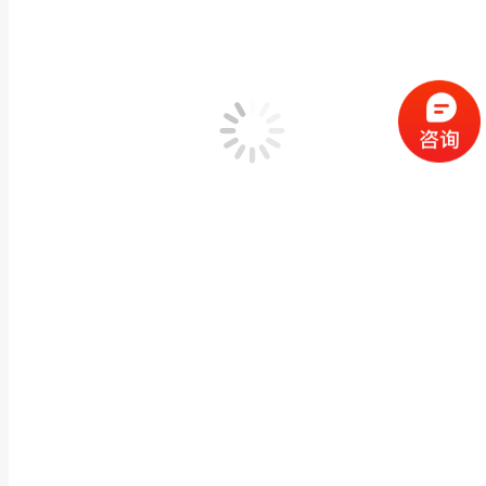
青石石雕麒麟寺庙门口石麒麟一对户外芝麻黑麒麟雕
动物神兽石雕
,
石雕貔貅麒麟
作者：
闽兴福
2024 年 6 月 3 日
产品描述 青石石雕麒麟寺庙门口石麒麟一对户外芝麻黑麒麟雕塑摆件