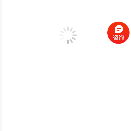
石雕大象一对大型大理石风水象户外景观园林石象雕
动物神兽石雕
,
石雕大象
作者：
闽兴福
2024 年 2 月 26 日
产品描述 石雕大象一对大型大理石风水象户外景观园林石象雕塑摆件